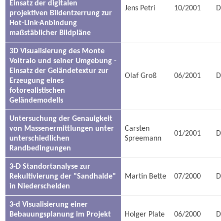
Einsatz der digitalen
Jens Petri
10/2001
D
projektiven Bildentzerrung zur
Hot-Link-Anbindung
maßstäblicher Bildpläne
3D Visualisierung des Monte
Voltraio und seiner Umgebung -
Einsatz der Geländetextur zur
Olaf Groß
06/2001
D
Erzeugung eines
fotorealistischen
Geländemodells
Untersuchung der Genauigkeit
von Massenermittlungen unter
Carsten
01/2001
D
unterschiedlichen
Spreemann
Randbedingungen
3-D Standortanalyse zur
Rekultivierung der "Sandhalde"
Martin Bette
07/2000
D
in Niederschelden
3-d Visualisierung einer
Bebauungsplanung im Projekt
Holger Plate
06/2000
D