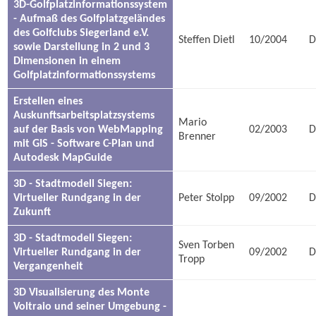
3D-Golfplatzinformationssystem
- Aufmaß des Golfplatzgeländes
des Golfclubs Siegerland e.V.
Steffen Dietl
10/2004
D
sowie Darstellung in 2 und 3
Dimensionen in einem
Golfplatzinformationssystems
Erstellen eines
Auskunftsarbeitsplatzsystems
Mario
auf der Basis von WebMapping
02/2003
D
Brenner
mit GIS - Software C-Plan und
Autodesk MapGuide
3D - Stadtmodell Siegen:
Virtueller Rundgang in der
Peter Stolpp
09/2002
D
Zukunft
3D - Stadtmodell Siegen:
Sven Torben
Virtueller Rundgang in der
09/2002
D
Tropp
Vergangenheit
3D Visualisierung des Monte
Voltraio und seiner Umgebung -