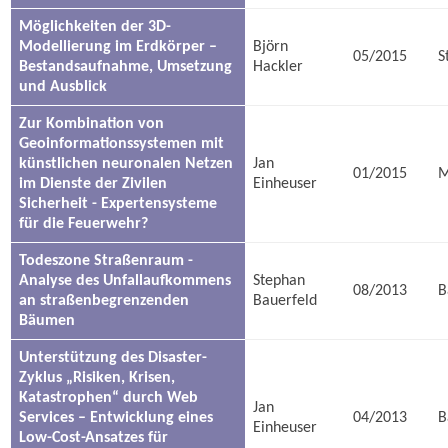
Möglichkeiten der 3D-
Modellierung im Erdkörper –
Björn
05/2015
S
Bestandsaufnahme, Umsetzung
Hackler
und Ausblick
Zur Kombination von
Geoinformationssystemen mit
künstlichen neuronalen Netzen
Jan
01/2015
M
im Dienste der Zivilen
Einheuser
Sicherheit - Expertensysteme
für die Feuerwehr?
Todeszone Straßenraum -
Analyse des Unfallaufkommens
Stephan
08/2013
B
an straßenbegrenzenden
Bauerfeld
Bäumen
Unterstützung des Disaster-
Zyklus „Risiken, Krisen,
Katastrophen“ durch Web
Jan
Services – Entwicklung eines
04/2013
B
Einheuser
Low-Cost-Ansatzes für