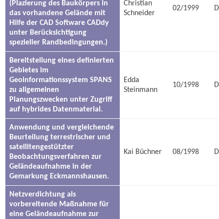
(Plazierung des Baukörpers in
Christian
02/1999
D
das vorhandene Gelände mit
Schneider
Hilfe der CAD Software CADdy
unter Berücksichtigung
spezieller Randbedingungen.)
Bereitstellung eines definierten
Gebietes im
Geoinformationssystem SPANS
Edda
10/1998
D
zu allgemeinen
Steinmann
Planungszwecken unter Zugriff
auf hybrides Datenmaterial.
Anwendung und vergleichende
Beurteilung terrestrischer und
satellitengestützter
Kai Büchner
08/1998
D
Beobachtungsverfahren zur
Geländeaufnahme in der
Gemarkung Eckmannshausen.
Netzverdichtung als
vorbereitende Maßnahme für
eine Geländeaufnahme zur