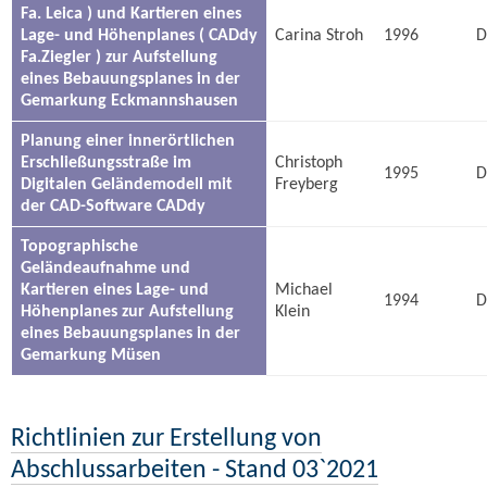
Fa. Leica ) und Kartieren eines
Lage- und Höhenplanes ( CADdy
Carina Stroh
1996
D
Fa.Ziegler ) zur Aufstellung
eines Bebauungsplanes in der
Gemarkung Eckmannshausen
Planung einer innerörtlichen
Erschließungsstraße im
Christoph
1995
D
Digitalen Geländemodell mit
Freyberg
der CAD-Software CADdy
Topographische
Geländeaufnahme und
Kartieren eines Lage- und
Michael
1994
D
Höhenplanes zur Aufstellung
Klein
eines Bebauungsplanes in der
Gemarkung Müsen
Richtlinien zur Erstellung von
Abschlussarbeiten - Stand 03`2021