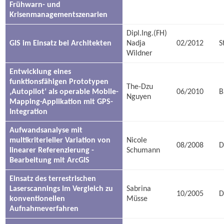
Frühwarn- und
Krisenmanagementszenarien
Dipl.Ing.(FH)
GIS im Einsatz bei Architekten
Nadja
02/2012
S
Wildner
Entwicklung eines
funktionsfähigen Prototypen
The-Dzu
‚Autopilot‘ als operable Mobile-
06/2010
B
Nguyen
Mapping-Applikation mit GPS-
Integration
Aufwandsanalyse mit
multikriterieller Variation von
Nicole
08/2008
D
linearer Referenzierung -
Schumann
Bearbeitung mit ArcGIS
Einsatz des terrestrischen
Laserscannings im Vergleich zu
Sabrina
10/2005
D
konventionellen
Müsse
Aufnahmeverfahren