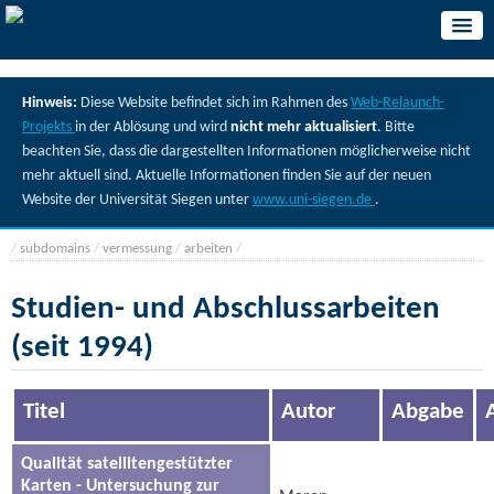
Hinweis:
Diese Website befindet sich im Rahmen des
Web-Relaunch-
Projekts
in der Ablösung und wird
nicht mehr aktualisiert
. Bitte
beachten Sie, dass die dargestellten Informationen möglicherweise nicht
mehr aktuell sind. Aktuelle Informationen finden Sie auf der neuen
Website der Universität Siegen unter
www.uni-siegen.de
.
/
subdomains
/
vermessung
/
arbeiten
/
Studien- und Abschlussarbeiten
(seit 1994)
Titel
Autor
Abgabe
Qualität satellitengestützter
Karten - Untersuchung zur