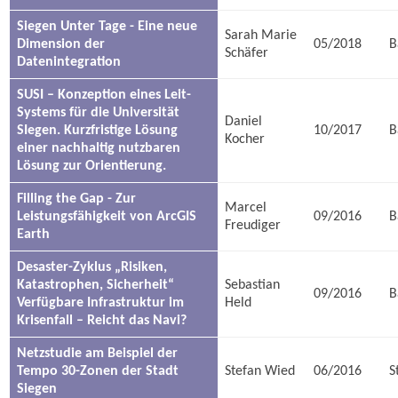
Siegen Unter Tage - Eine neue
Sarah Marie
Dimension der
05/2018
B
Schäfer
Datenintegration
SUSI – Konzeption eines Leit-
Systems für die Universität
Daniel
SIegen. Kurzfristige Lösung
10/2017
B
Kocher
einer nachhaltig nutzbaren
Lösung zur Orientierung.
Filling the Gap - Zur
Marcel
Leistungsfähigkeit von ArcGIS
09/2016
B
Freudiger
Earth
Desaster-Zyklus „Risiken,
Katastrophen, Sicherheit“
Sebastian
09/2016
B
Verfügbare Infrastruktur im
Held
Krisenfall – Reicht das Navi?
Netzstudie am Beispiel der
Tempo 30-Zonen der Stadt
Stefan Wied
06/2016
S
Siegen