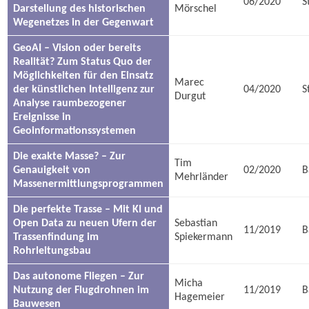
06/2020
S
Darstellung des historischen
Mörschel
Wegenetzes in der Gegenwart
GeoAI – Vision oder bereits
Realität? Zum Status Quo der
Möglichkeiten für den Einsatz
Marec
der künstlichen Intelligenz zur
04/2020
S
Durgut
Analyse raumbezogener
Ereignisse in
Geoinformationssystemen
Die exakte Masse? – Zur
Tim
Genauigkeit von
02/2020
B
Mehrländer
Massenermittlungsprogrammen
Die perfekte Trasse – Mit KI und
Open Data zu neuen Ufern der
Sebastian
11/2019
B
Trassenfindung im
Spiekermann
Rohrleitungsbau
Das autonome Fliegen – Zur
Micha
Nutzung der Flugdrohnen im
11/2019
B
Hagemeier
Bauwesen