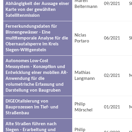
Maren
Abhängigkeit der Aussage einer
09/2021
S
Beltermann
Karte von der gewählten
Satellitenmission
Fernerkundungsdaten für
Binnengewässer - Eine
Niclas
multitemporale Analyse für die
06/2021
S
Portaro
Obernautalsperre im Kreis
Siegen-Wittgenstein
Autonomes Low-Cost
Messsystem - Konzeption und
Entwicklung einer mobilen AR-
Mathias
02/2021
M
Anwendung für die
Langmann
volumetrische Erfassung und
Darstellung von Baugruben
DiGEOtalisierung von
Philip
Bauprozessen im Tief- und
01/2021
M
Mörschel
Straßenbau
Alte Straßen führen nach
Siegen - Erarbeitung und
Philip