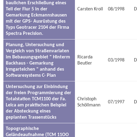
baulichen Erschließung eines
Teil der Flur 5 in der
Carsten Kroll
08/1998
D
Gemarkung Eckmannshausen
mit der GPS- Ausrüstung des
Typs Geotracer 2104 der Firma
Spectra Precision.
Planung, Untersuchung und
Vergleich von Straßenvariaten
im Bebauungsgebiet " Hinterm
Ricarda
03/1998
D
Backhaus - Gemarkung
Beutler
Irmgarteichen " anhand des
Softwaresystems C- Plan
Untersuchung zur Einbindung
der freien Programmierung der
Totalstation TCM1100 der Fa.
Christoph
07/1997
D
Leica am praktischen Beispiel
Schöllmann
der Absteckung eines
geplanten Trassenstücks
Topographische
Geländeaufnahme (TCM 11OO