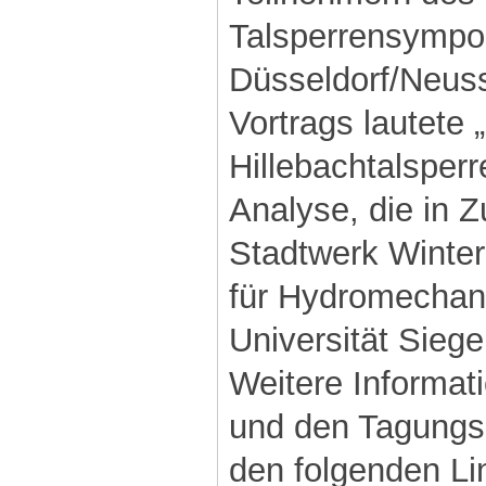
Talsperrensympo
Düsseldorf/Neuss 
Vortrags lautet
Hillebachtalsperr
Analyse, die in
Stadtwerk Winter
für Hydromechan
Universität Sieg
Weitere Informat
und den Tagungsb
den folgenden Li