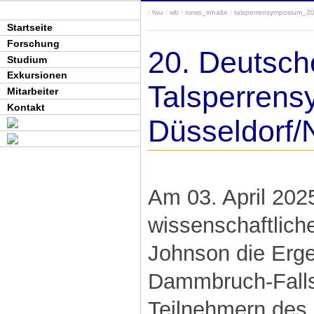
/
fwu
/
wb
/
news_inhalte
/
talsperrensymposium_20
Startseite
Forschung
20. Deutsch
Studium
Exkursionen
Talsperrens
Mitarbeiter
Kontakt
Düsseldorf/
Am 03. April 2025
wissenschaftliche
Johnson die Erge
Dammbruch-Falls
Teilnehmern des