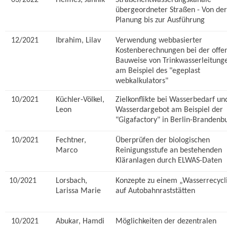
03/2022
Heimes, Jannik
Straßenentwässerungskanäle
übergeordneter Straßen - Von der
Planung bis zur Ausführung
12/2021
Ibrahim, Lilav
Verwendung webbasierter
Kostenberechnungen bei der offe
Bauweise von Trinkwasserleitung
am Beispiel des "egeplast
webkalkulators"
10/2021
Küchler-Völkel,
Zielkonflikte bei Wasserbedarf un
Leon
Wasserdargebot am Beispiel der
"Gigafactory" in Berlin-Brandenb
10/2021
Fechtner,
Überprüfen der biologischen
Marco
Reinigungsstufe an bestehenden
Kläranlagen durch ELWAS-Daten
10/2021
Lorsbach,
Konzepte zu einem „Wasserrecycl
Larissa Marie
auf Autobahnraststätten
10/2021
Abukar, Hamdi
Möglichkeiten der dezentralen