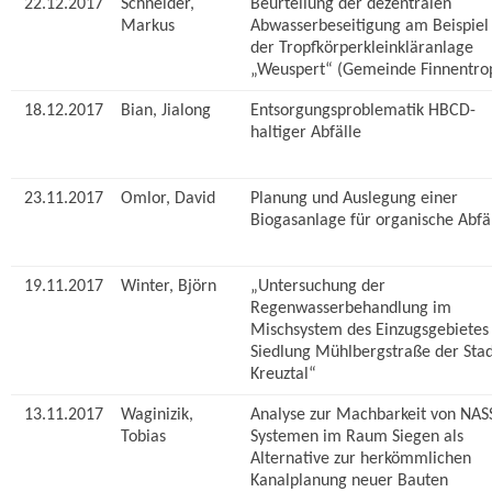
22.12.2017
Schneider,
Beurteilung der dezentralen
Markus
Abwasserbeseitigung am Beispiel
der Tropfkörperkleinkläranlage
„Weuspert“ (Gemeinde Finnentro
18.12.2017
Bian, Jialong
Entsorgungsproblematik HBCD-
haltiger Abfälle
23.11.2017
Omlor, David
Planung und Auslegung einer
Biogasanlage für organische Abfä
19.11.2017
Winter, Björn
„Untersuchung der
Regenwasserbehandlung im
Mischsystem des Einzugsgebietes
Siedlung Mühlbergstraße der Sta
Kreuztal“
13.11.2017
Waginizik,
Analyse zur Machbarkeit von NAS
Tobias
Systemen im Raum Siegen als
Alternative zur herkömmlichen
Kanalplanung neuer Bauten