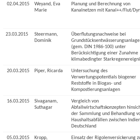
02.04.2015
Weyand, Eva
Planung und Berechnung von
Marie
Kanalnetzen mit Kanal++/Flut/Dy
23.03.2015
Steermann,
Überflutungsnachweise bei
Dominik
Grundstücksentwässerungsanlage
(gem. DIN 1986-100) unter
Berücksichtigung einer Zunahme
klimabedingter Starkregenereigni
20.03.2015
Piper, Ricarda
Untersuchung des
Verwertungspotentials biogener
Reststoffe in Biogas- und
Kompostierungsanlagen
16.03.2015
Sivaganam,
Vergleich von
Suthagar
Abfallwirtschaftskonzepten hinsich
der Sammlung und Behandlung v
Haushaltsabfällen zwischen Indie
Deutschland
05.03.2015
Kropp,
Einsatz der Rigolenversickerung z