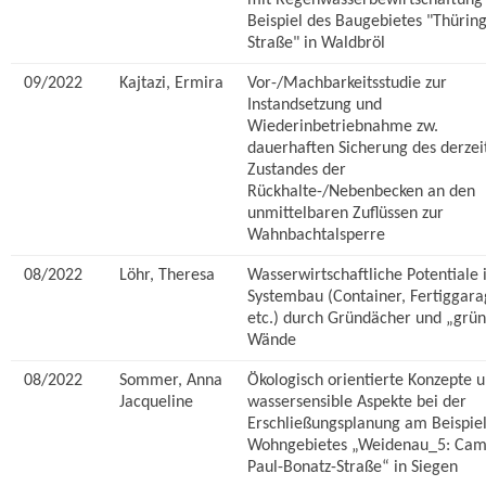
mit Regenwasserbewirtschaftung
Beispiel des Baugebietes "Thürin
Straße" in Waldbröl
09/2022
Kajtazi, Ermira
Vor-/Machbarkeitsstudie zur
Instandsetzung und
Wiederinbetriebnahme zw.
dauerhaften Sicherung des derzei
Zustandes der
Rückhalte-/Nebenbecken an den
unmittelbaren Zuflüssen zur
Wahnbachtalsperre
08/2022
Löhr, Theresa
Wasserwirtschaftliche Potentiale
Systembau (Container, Fertiggara
etc.) durch Gründächer und „grü
Wände
08/2022
Sommer, Anna
Ökologisch orientierte Konzepte 
Jacqueline
wassersensible Aspekte bei der
Erschließungsplanung am Beispiel
Wohngebietes „Weidenau_5: Ca
Paul-Bonatz-Straße“ in Siegen