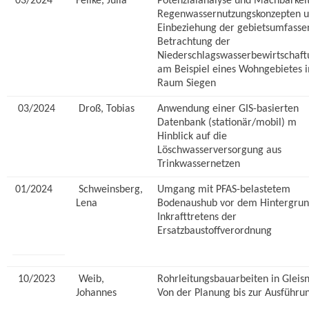
03/2024
Feilke, Julia
Potenzialanalyse und Machbarkei
Regenwassernutzungskonzepten u
Einbeziehung der gebietsumfass
Betrachtung der
Niederschlagswasserbewirtschaft
am Beispiel eines Wohngebietes 
Raum Siegen
03/2024
Droß, Tobias
Anwendung einer GIS-basierten
Datenbank (stationär/mobil) m
Hinblick auf die
Löschwasserversorgung aus
Trinkwassernetzen
01/2024
Schweinsberg,
Umgang mit PFAS-belastetem
Lena
Bodenaushub vor dem Hintergrun
Inkrafttretens der
Ersatzbaustoffverordnung
10/2023
Weib,
Rohrleitungsbauarbeiten in Gleis
Johannes
Von der Planung bis zur Ausführu