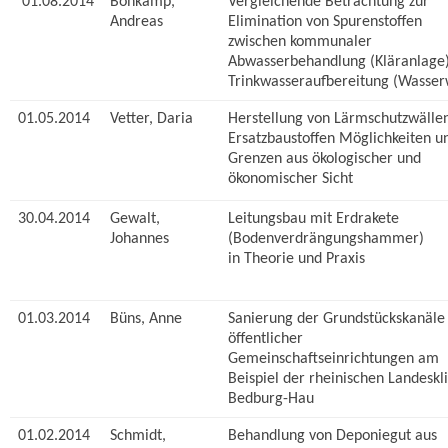
01.08.2014
Böhkamp,
Vergleichende Betrachtung zur
Andreas
Elimination von Spurenstoffen
zwischen kommunaler
Abwasserbehandlung (Kläranlage
Trinkwasseraufbereitung (Wasser
01.05.2014
Vetter, Daria
Herstellung von Lärmschutzwälle
Ersatzbaustoffen Möglichkeiten u
Grenzen aus ökologischer und
ökonomischer Sicht
30.04.2014
Gewalt,
Leitungsbau mit Erdrakete
Johannes
(Bodenverdrängungshammer)
in Theorie und Praxis
01.03.2014
Büns, Anne
Sanierung der Grundstückskanäle
öffentlicher
Gemeinschaftseinrichtungen am
Beispiel der rheinischen Landeskli
Bedburg-Hau
01.02.2014
Schmidt,
Behandlung von Deponiegut aus