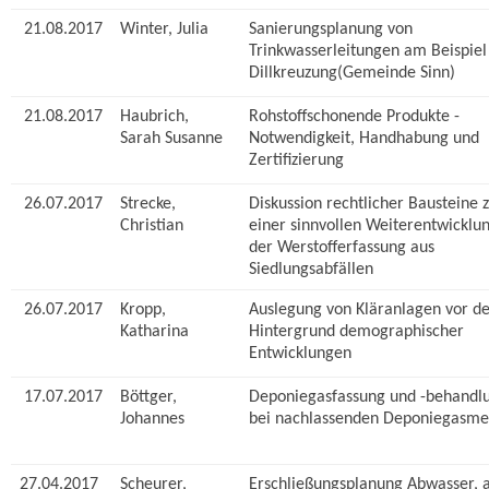
21.08.2017
Winter, Julia
Sanierungsplanung von
Trinkwasserleitungen am Beispiel
Dillkreuzung(Gemeinde Sinn)
21.08.2017
Haubrich,
Rohstoffschonende Produkte -
Sarah Susanne
Notwendigkeit, Handhabung und
Zertifizierung
26.07.2017
Strecke,
Diskussion rechtlicher Bausteine 
Christian
einer sinnvollen Weiterentwicklu
der Werstofferfassung aus
Siedlungsabfällen
26.07.2017
Kropp,
Auslegung von Kläranlagen vor d
Katharina
Hintergrund demographischer
Entwicklungen
17.07.2017
Böttger,
Deponiegasfassung und -behandl
Johannes
bei nachlassenden Deponiegasm
27.04.2017
Scheurer,
Erschließungsplanung Abwasser,