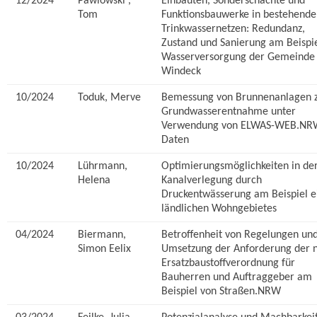
12/2024
Pawlowski ,
Einbauten, Sonderschächte und
Tom
Funktionsbauwerke in bestehende
Trinkwassernetzen: Redundanz,
Zustand und Sanierung am Beispie
Wasserversorgung der Gemeinde
Windeck
10/2024
Toduk, Merve
Bemessung von Brunnenanlagen 
Grundwasserentnahme unter
Verwendung von ELWAS-WEB.NR
Daten
10/2024
Lührmann,
Optimierungsmöglichkeiten in de
Helena
Kanalverlegung durch
Druckentwässerung am Beispiel e
ländlichen Wohngebietes
04/2024
Biermann,
Betroffenheit von Regelungen un
Simon Eelix
Umsetzung der Anforderung der 
Ersatzbaustoffverordnung für
Bauherren und Auftraggeber am
Beispiel von Straßen.NRW