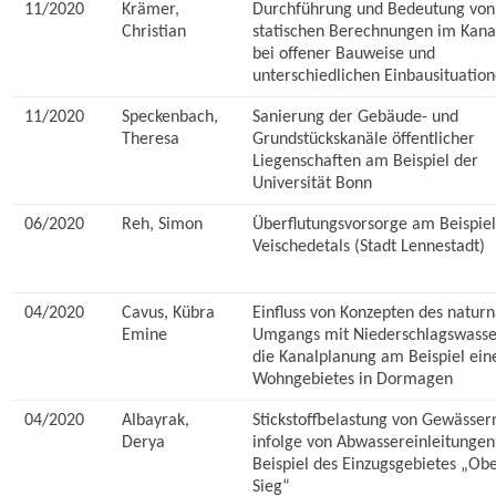
11/2020
Krämer,
Durchführung und Bedeutung von
Christian
statischen Berechnungen im Kana
bei offener Bauweise und
unterschiedlichen Einbausituatio
11/2020
Speckenbach,
Sanierung der Gebäude- und
Theresa
Grundstückskanäle öffentlicher
Liegenschaften am Beispiel der
Universität Bonn
06/2020
Reh, Simon
Überflutungsvorsorge am Beispiel
Veischedetals (Stadt Lennestadt)
04/2020
Cavus, Kübra
Einfluss von Konzepten des natur
Emine
Umgangs mit Niederschlagswasse
die Kanalplanung am Beispiel ein
Wohngebietes in Dormagen
04/2020
Albayrak,
Stickstoffbelastung von Gewässer
Derya
infolge von Abwassereinleitunge
Beispiel des Einzugsgebietes „Ob
Sieg“