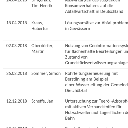
24.04.2018
Dingerkus,
Auswirkungen des steigenden
Tim-Henrik
Konsumverhaltens auf die
Abfallwirtschaft in Deutschland
18.04.2018
Kraas,
Lösungsansätze zur Abfallproblem
Hubertus
in Gewässern
02.03.2018
Oberdörfer,
Nutzung von Geoinformationssys
Martin
für flächenhafte Beurteilungen u
Zustand von
Grundstücksentwässerungsanlage
26.02.2018
Sommer, Simon
Rohrleitungserneuerung mit
Berstlining am Beispiel
einer Wasserleitung der Gemeind
Dietzhölztal
12.12.2018
Scheffe, Jan
Untersuchung zur Teeröl-Adsorpt
mit aktiven Verbundstoffen für
Holzschwellen auf Lagerflächen d
Bahn