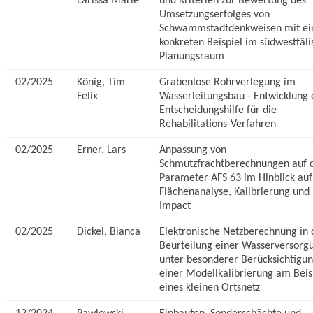
Larissa Marie
und Kriterien zur Bewertung des
Umsetzungserfolges von
Schwammstadtdenkweisen mit e
konkreten Beispiel im südwestfäl
Planungsraum
02/2025
König, Tim
Grabenlose Rohrverlegung im
Felix
Wasserleitungsbau - Entwicklung 
Entscheidungshilfe für die
Rehabilitations-Verfahren
02/2025
Erner, Lars
Anpassung von
Schmutzfrachtberechnungen auf 
Parameter AFS 63 im Hinblick auf
Flächenanalyse, Kalibrierung und
Impact
02/2025
Dickel, Bianca
Elektronische Netzberechnung in 
Beurteilung einer Wasserversorg
unter besonderer Berücksichtigu
einer Modellkalibrierung am Beis
eines kleinen Ortsnetz